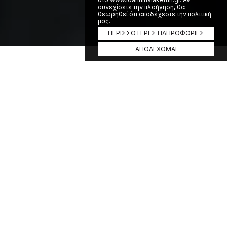
συνεχίσετε την πλοήγηση, θα
θεωρηθεί ότι αποδέχεστε την πολιτική
μας.
ΠΕΡΙΣΣΟΤΕΡΕΣ ΠΛΗΡΟΦΟΡΙΕΣ
ΑΠΟΔΕΧΟΜΑΙ
Ημέρα Αγώνα
Σεπτέμβριος 19-20, 2026
41
D
21
H
34
M
49
S
Πρόγραμμα
Open Call