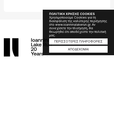
ΠΟΛΙΤΙΚΗ ΧΡΗΣΗΣ COOKIES
Χρησιμοποιούμε Cookies για τη
διασφάλιση της καλύτερης περιήγησης
στο www.ioanninalakerun.gr. Αν
συνεχίσετε την πλοήγηση, θα
θεωρηθεί ότι αποδέχεστε την πολιτική
μας.
ΠΕΡΙΣΣΟΤΕΡΕΣ ΠΛΗΡΟΦΟΡΙΕΣ
ΑΠΟΔΕΧΟΜΑΙ
Διοργάνωση:
Α.Ο. ΠΟΣΕΙΔΩΝ ΙΩΑΝΝΙΝΩΝ και LIMNI