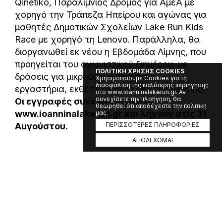
Qinetiko, Παραλίμνιος Δρόμος για ΑμεΑ με
χορηγό την Τράπεζα Ηπείρου και αγώνας για
μαθητές Δημοτικών Σχολείων Lake Run Kids
Race με χορηγό τη Lenovo. Παράλληλα, θα
διοργανωθεί εκ νέου η Εβδομάδα Λίμνης, που
προηγείται του αγωνιστικού διημέρου, με
ΠΟΛΙΤΙΚΗ ΧΡΗΣΗΣ COOKIES
δράσεις για μικρούς και μεγάλους,
Χρησιμοποιούμε Cookies για τη
διασφάλιση της καλύτερης περιήγησης
εργαστήρια, εκθέσεις και άλλες εκδηλώσεις.
στο www.ioanninalakerun.gr. Αν
συνεχίσετε την πλοήγηση, θα
Οι εγγραφές συνεχίζονται στο
θεωρηθεί ότι αποδέχεστε την πολιτική
www.ioanninalakerun.gr και λήγουν στις 31
μας.
Αυγούστου.
ΠΕΡΙΣΣΟΤΕΡΕΣ ΠΛΗΡΟΦΟΡΙΕΣ
ΑΠΟΔΕΧΟΜΑΙ
Χορηγοί
Χορηγοί