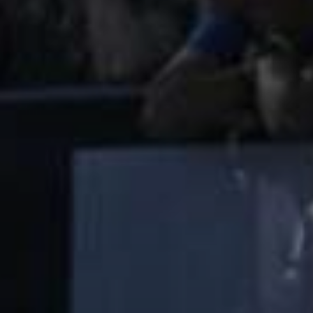
Πώς θα έρθετε
Χάρτης περιοχής
Travel Ioannina
ΣΥΧΝΕΣ ΕΡΩΤΗΣΕΙΣ
Ο ΛΟΓΑΡΙΑΣΜΟΣ ΜΟΥ
BLOG
Νέα
Εκδηλώσεις
Lake Run Magazine
MEDIA