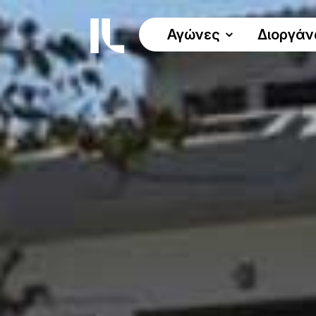
Αγώνες
Διοργά
ΟΙ ΑΓΩΝΕΣ
Όλοι οι αγώνες
Γύρος Λίμνης 30χλμ.
Δυναμικό Βάδισμα 30χλμ.
Αγώνας Δρόμου 5χλμ.
Αγώνας Δρόμου 10χλμ.
Παράλληλοι Αγώνες
Πρόγραμμα
Προκήρυξη αγώνα
Χρήσιμα έγγραφα