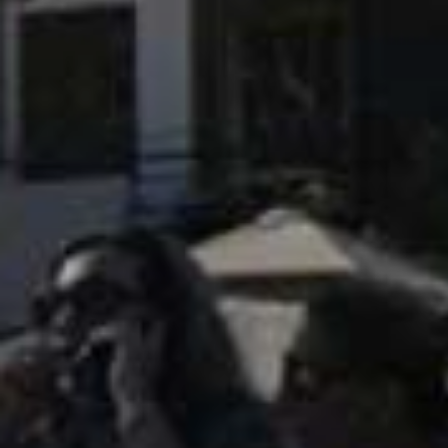
ΔΙΟΡΓΑΝΩΣΗ
Σχετικά με τον αγώνα
Διοργανώτρια αρχή
Χορηγοί
Εθελοντές
Αποτελέσματα
Αναμνηστικά διπλώματα
Προηγούμενοι αγώνες
ΙΩΑΝΝΙΝΑ
Η Λίμνη των Ιωαννίνων
Η Πόλη των Ιωαννίνων
Πληροφορίες διαμονής