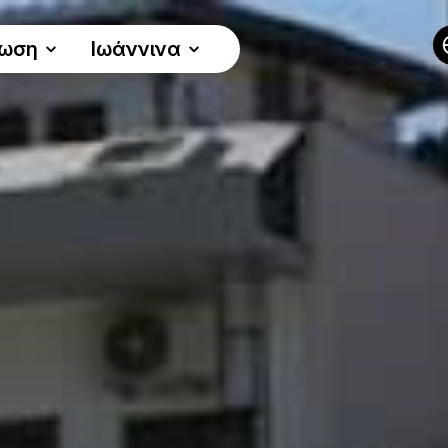
νωση
Ιωάννινα