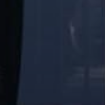
Photo Gallery
Video Gallery
CHAMPIONS
Νικητές όλων των Γύρων Λίμνης
Ομαδικές / Εταιρικές συμμετοχές
ΑΚΟΛΟΥΘΗΣΤΕ ΜΑΣ
Facebook
Instagram
ΕΠΙΚΟΙΝΩΝΙΑ
Τηλ.:
26516 07404