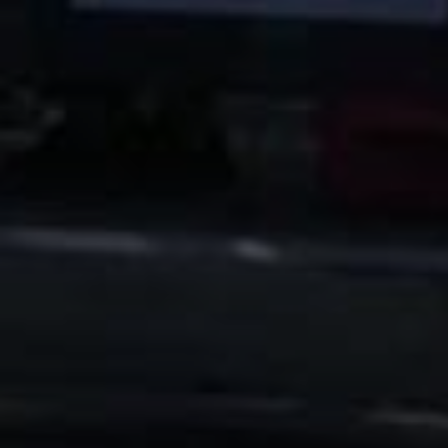
Email:
info@ioanninalakerun.gr