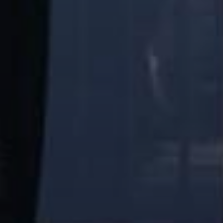
Photo Gallery
Video Gallery
CHAMPIONS
Νικητές όλων των Γύρων Λίμνης
Ομαδικές / Εταιρικές συμμετοχές
ΑΚΟΛΟΥΘΗΣΤΕ ΜΑΣ
Facebook
Instagram
ΕΠΙΚΟΙΝΩΝΙΑ
Τηλ.:
26516 07404