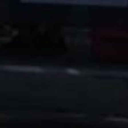
Email:
info@ioanninalakerun.gr