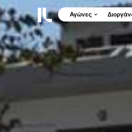
Αγώνες
Διοργά
ΟΙ ΑΓΩΝΕΣ
Όλοι οι αγώνες
Γύρος Λίμνης 30χλμ.
Δυναμικό Βάδισμα 30χλμ.
Αγώνας Δρόμου 5χλμ.
Αγώνας Δρόμου 10χλμ.
Παράλληλοι Αγώνες
Πρόγραμμα
Προκήρυξη αγώνα
Χρήσιμα έγγραφα