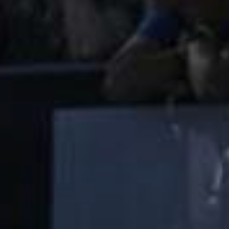
Πώς θα έρθετε
Χάρτης περιοχής
Travel Ioannina
ΣΥΧΝΕΣ ΕΡΩΤΗΣΕΙΣ
Ο ΛΟΓΑΡΙΑΣΜΟΣ ΜΟΥ
BLOG
Νέα
Εκδηλώσεις
Lake Run Magazine
MEDIA