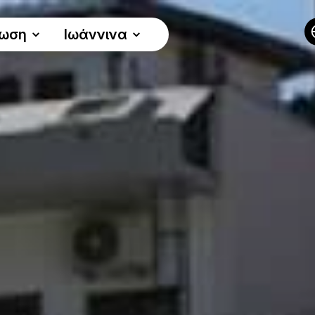
νωση
Ιωάννινα