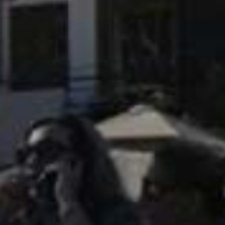
ΔΙΟΡΓΑΝΩΣΗ
Σχετικά με τον αγώνα
Διοργανώτρια αρχή
Χορηγοί
Εθελοντές
Αποτελέσματα
Αναμνηστικά διπλώματα
Προηγούμενοι αγώνες
ΙΩΑΝΝΙΝΑ
Η Λίμνη των Ιωαννίνων
Η Πόλη των Ιωαννίνων
Πληροφορίες διαμονής