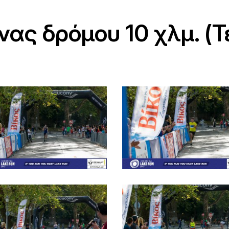
νας δρόμου 10 χλμ. (Τ