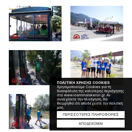
ΠΟΛΙΤΙΚΗ ΧΡΗΣΗΣ COOKIES
Χρησιμοποιούμε Cookies για τη
διασφάλιση της καλύτερης περιήγησης
στο www.ioanninalakerun.gr. Αν
συνεχίσετε την πλοήγηση, θα
θεωρηθεί ότι αποδέχεστε την πολιτική
μας.
ΠΕΡΙΣΣΟΤΕΡΕΣ ΠΛΗΡΟΦΟΡΙΕΣ
ΑΠΟΔΕΧΟΜΑΙ