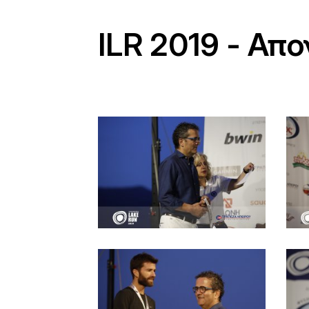
ILR 2019 - Απο