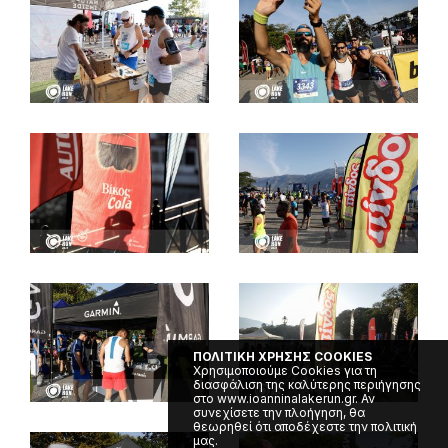
ΠΟΛΙΤΙΚΗ ΧΡΗΣΗΣ COOKIES
Χρησιμοποιούμε Cookies για τη
διασφάλιση της καλύτερης περιήγησης
στο www.ioanninalakerun.gr. Αν
συνεχίσετε την πλοήγηση, θα
θεωρηθεί ότι αποδέχεστε την πολιτική
μας.