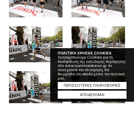
ΠΟΛΙΤΙΚΗ ΧΡΗΣΗΣ COOKIES
Χρησιμοποιούμε Cookies για τη
διασφάλιση της καλύτερης περιήγησης
στο www.ioanninalakerun.gr. Αν
συνεχίσετε την πλοήγηση, θα
θεωρηθεί ότι αποδέχεστε την πολιτική
μας.
ΠΕΡΙΣΣΟΤΕΡΕΣ ΠΛΗΡΟΦΟΡΙΕΣ
ΑΠΟΔΕΧΟΜΑΙ