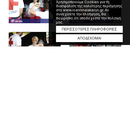
Χρησιμοποιούμε Cookies για τη
διασφάλιση της καλύτερης περιήγησης
στο www.ioanninalakerun.gr. Αν
συνεχίσετε την πλοήγηση, θα
θεωρηθεί ότι αποδέχεστε την πολιτική
μας.
ΠΕΡΙΣΣΟΤΕΡΕΣ ΠΛΗΡΟΦΟΡΙΕΣ
ΑΠΟΔΕΧΟΜΑΙ