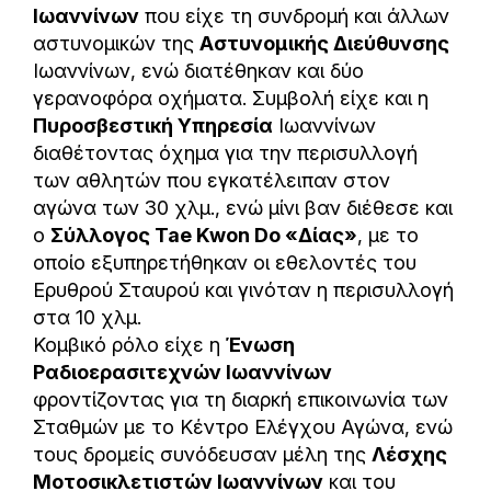
Ιωαννίνων
που είχε τη συνδρομή και άλλων
αστυνομικών της
Αστυνομικής Διεύθυνσης
Ιωαννίνων, ενώ διατέθηκαν και δύο
γερανοφόρα οχήματα. Συμβολή είχε και η
Πυροσβεστική Υπηρεσία
Ιωαννίνων
διαθέτοντας όχημα για την περισυλλογή
των αθλητών που εγκατέλειπαν στον
αγώνα των 30 χλμ., ενώ μίνι βαν διέθεσε και
ο
Σύλλογος Tae Kwon Do «Δίας»
, με το
οποίο εξυπηρετήθηκαν οι εθελοντές του
Ερυθρού Σταυρού και γινόταν η περισυλλογή
στα 10 χλμ.
Κομβικό ρόλο είχε η
Ένωση
Ραδιοερασιτεχνών Ιωαννίνων
φροντίζοντας για τη διαρκή επικοινωνία των
Σταθμών με το Κέντρο Ελέγχου Αγώνα, ενώ
τους δρομείς συνόδευσαν μέλη της
Λέσχης
Μοτοσικλετιστών Ιωαννίνων
και του